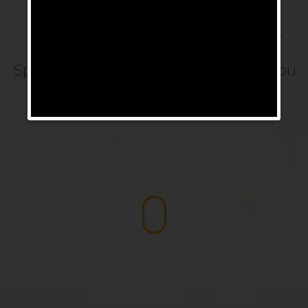
Investujeme do našich lidí, protože
chceme, aby se v práci cítili dobře.
Spokojení zaměstnanci tvoří úspěšnou
společnost.