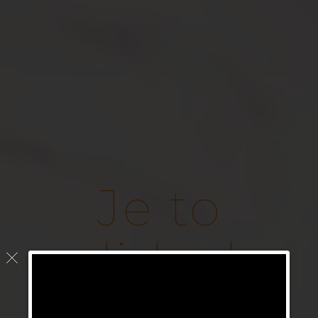
Je to
v lidech